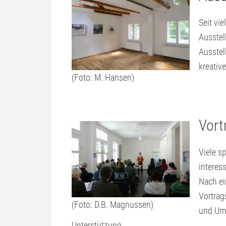
Seit vi
Ausstel
Ausste
kreativ
(Foto: M. Hansen)
Vort
Viele s
interes
Nach ei
Vortrag
(Foto: D.B. Magnussen)
und Ums
Unterstützung.