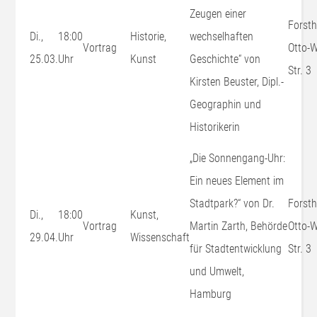
Zeugen einer
Forsth
Di.,
18:00
Historie,
wechselhaften
Vortrag
Otto-W
25.03.
Uhr
Kunst
Geschichte“ von
Str. 3
Kirsten Beuster, Dipl.-
Geographin und
Historikerin
„Die Sonnengang-Uhr:
Ein neues Element im
Stadtpark?“ von Dr.
Forsth
Di.,
18:00
Kunst,
Vortrag
Martin Zarth, Behörde
Otto-W
29.04.
Uhr
Wissenschaft
für Stadtentwicklung
Str. 3
und Umwelt,
Hamburg