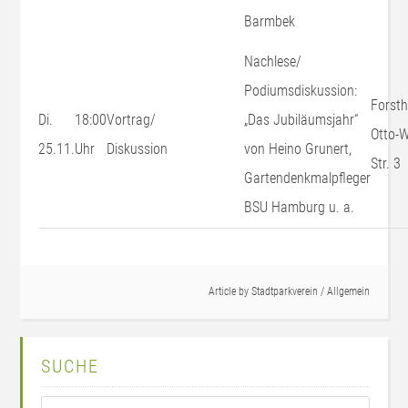
Barmbek
Nachlese/
Podiumsdiskussion:
Forsth
Di.
18:00
Vortrag/
„Das Jubiläumsjahr“
Otto-W
25.11.
Uhr
Diskussion
von Heino Grunert,
Str. 3
Gartendenkmalpfleger
BSU Hamburg u. a.
Article by
Stadtparkverein
/
Allgemein
SUCHE