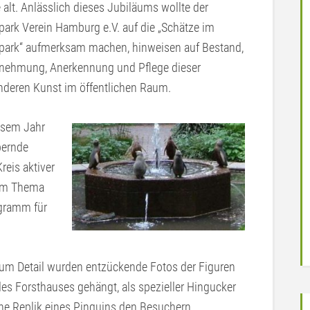
 alt. Anlässlich dieses Jubiläums wollte der
park Verein Hamburg e.V. auf die „Schätze im
park“ aufmerksam machen, hinweisen auf Bestand,
nehmung, Anerkennung und Pflege dieser
deren Kunst im öffentlichen Raum.
esem Jahr
bernde
reis aktiver
zum Thema
ogramm für
 zum Detail wurden entzückende Fotos der Figuren
es Forsthauses gehängt, als spezieller Hingucker
ne Replik eines Pinguins den Besuchern