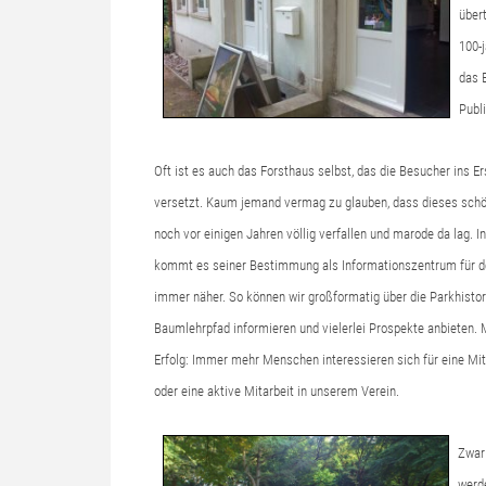
über
100-
das 
Publ
Oft ist es auch das Forsthaus selbst, das die Besucher ins E
versetzt. Kaum jemand vermag zu glauben, dass dieses sch
noch vor einigen Jahren völlig verfallen und marode da lag. 
kommt es seiner Bestimmung als Informationszentrum für d
immer näher. So können wir großformatig über die Parkhistor
Baumlehrpfad informieren und vielerlei Prospekte anbieten.
Erfolg: Immer mehr Menschen interessieren sich für eine Mit
oder eine aktive Mitarbeit in unserem Verein.
Zwar
werd