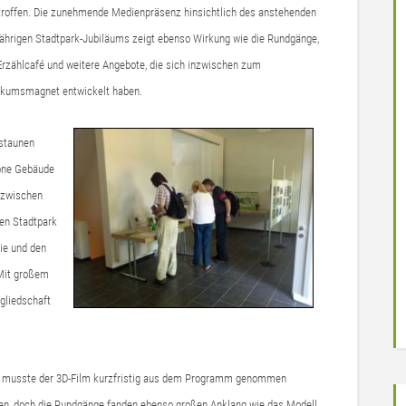
troffen. Die zunehmende Medienpräsenz hinsichtlich des anstehenden
jährigen Stadtpark-Jubiläums zeigt ebenso Wirkung wie die Rundgänge,
Erzählcafé und weitere Angebote, die sich inzwischen zum
ikumsmagnet entwickelt haben.
rstaunen
öne Gebäude
Inzwischen
en Stadtpark
ie und den
 Mit großem
gliedschaft
 musste der 3D-Film kurzfristig aus dem Programm genommen
en, doch die Rundgänge fanden ebenso großen Anklang wie das Modell