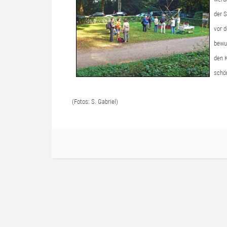
der S
vor 
bewus
den K
schö
(Fotos: S. Gabriel)